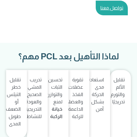
تواصل معنا
لماذا التأهيل بعد PCL مهم؟
تقليل
استعادة
تقوية
تحسين
تدريب
تقليل
الألم
مدى
عضلات
الثبات
المشي
خطر
والتورم
الحركة
الفخذ
والتوازن
الصحيح
التيبّس
تدريجيًا
بشكل
والعضلات
لمنع
والعودة
أو
آمن
الداعمة
خيانة
التدريجية
الضعف
للركبة
الركبة
للنشاط
طويل
المدى