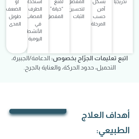
تدريجيًا
بشكل
المفصل
لمنع
استخدام
أو
آمن
لتحسين
“خيانة”
الطرف
الضعف
حسب
الثبات
المفصل
المصاب
طويل
المرحلة
في
المدى
الأنشطة
اليومية
اتبع تعليمات الجرّاح بخصوص:
الدعامة/الجبيرة،
التحميل، حدود الحركة، والعناية بالجرح.
أهداف العلاج
الطبيعي: