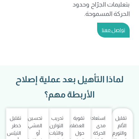
بتعليمات الجرّاح وحدود
الحركة المسموحة.
تواصل معنا
لماذا التأهيل بعد عملية إصلاح
الأربطة مهم؟
تقليل
استعادة
تقوية
تدريب
تحسين
تقليل
الألم
مدى
العضلات
التوازن
المشي
خطر
والتورم
الحركة
حول
والثبات
أو
التيبّس